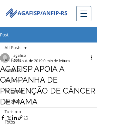
Post
All Posts
agafisp
All Posts
8 de out. de 2019
0 min de leitura
AGAFISP APOIA A
Notícias
CAMPANHA DE
Eventos
PREVENÇÃO DE CÂNCER
Palestras
DE MAMA
Viagens
Turismo
Fotos