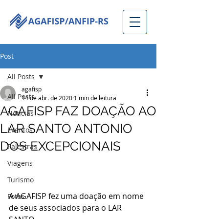
Post
All Posts
agafisp
All Posts
14 de abr. de 2020
1 min de leitura
AGAFISP FAZ DOAÇÃO AO
Notícias
LAR SANTO ANTONIO
Eventos
DOS EXCEPCIONAIS
Palestras
Viagens
Turismo
A AGAFISP fez uma doação em nome 
Fotos
de seus associados para o LAR 