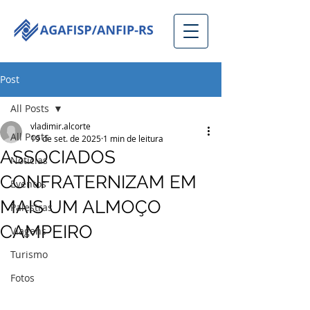
Post
All Posts
vladimir.alcorte
All Posts
19 de set. de 2025
1 min de leitura
ASSOCIADOS
Notícias
CONFRATERNIZAM EM
Eventos
MAIS UM ALMOÇO
Palestras
CAMPEIRO
Viagens
Turismo
Fotos