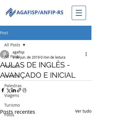
Post
All Posts
agafisp
All Posts
6 de jun. de 2019
0 min de leitura
AULAS DE INGLÊS -
Notícias
AVANÇADO E INICIAL
Eventos
Palestras
Viagens
Turismo
Posts recentes
Ver tudo
Fotos