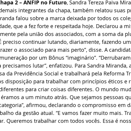
Chapa 2 – ANFIP no Futuro
, Sandra Tereza Paiva Mira
mais integrantes da chapa, também relatou suas p
iranda falou sobre a marca deixada por todos os cole
ade, que a fez forte e respeitada hoje. Declarou a mi
iamente pela união dos associados, com a soma da pl
É preciso continuar lutando, diariamente, fazendo um
razer o associado para mais perto”, disse. A candidata
emuneração por um Bônus “imaginário”. “Derrubaram
precisamos lutar”, enfatizou. Para Sandra Miranda, 
 da Previdência Social e trabalhará pela Reforma Tri
s disposição para trabalhar com princípios éticos e r
diferentes para criar coisas diferentes. O mundo mu
éramos a um minuto atrás. Que sejamos pessoas qu
 categoria”, afirmou, declarando o compromisso em d
abalho da gestão atual. “E vamos fazer muito mais. 
r. Queremos trabalhar com todos vocês. Essa é noss