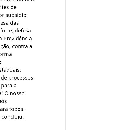
ntes de 
or subsídio 
esa das 
forte; defesa 
a Previdência 
ção; contra a 
forma 
; 
taduais; 
o de processos 
 para a 
a! O nosso 
nós 
ra todos, 
 concluiu.