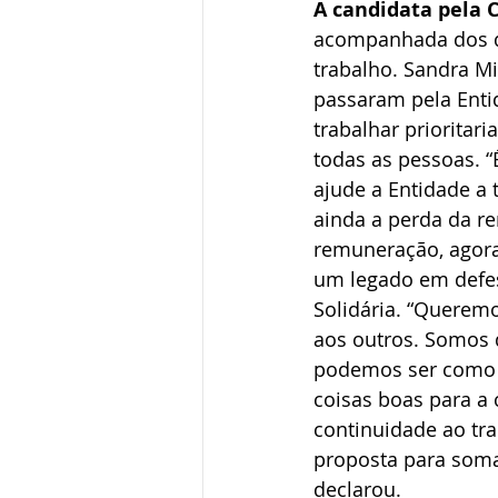
A candidata pela 
acompanhada dos de
trabalho. Sandra M
passaram pela Entid
trabalhar prioritar
todas as pessoas. “
ajude a Entidade a t
ainda a perda da r
remuneração, agora 
um legado em defesa
Solidária. “Queremo
aos outros. Somos 
podemos ser como 
coisas boas para a
continuidade ao tr
proposta para soma
declarou.