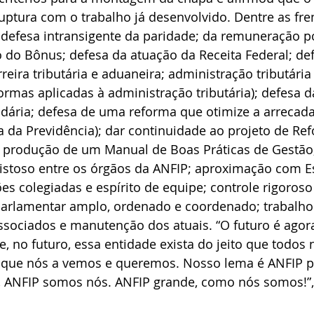
ptura com o trabalho já desenvolvido. Dentre as fre
 defesa intransigente da paridade; da remuneração p
 do Bônus; defesa da atuação da Receita Federal; def
reira tributária e aduaneira; administração tributária 
rmas aplicadas à administração tributária); defesa d
lidária; defesa de uma reforma que otimize a arrecada
 da Previdência); dar continuidade ao projeto de Re
a; produção de um Manual de Boas Práticas de Gestão
stoso entre os órgãos da ANFIP; aproximação com Es
ões colegiadas e espírito de equipe; controle rigoros
 parlamentar amplo, ordenado e coordenado; trabalho
ssociados e manutenção dos atuais. “O futuro é agor
e, no futuro, essa entidade exista do jeito que todos 
 que nós a vemos e queremos. Nosso lema é ANFIP pa
 ANFIP somos nós. ANFIP grande, como nós somos!”,