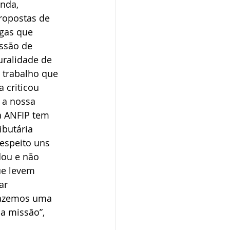
nda, 
ropostas de 
gas que 
ssão de 
uralidade de 
 trabalho que 
 criticou 
 a nossa 
a ANFIP tem 
butária 
espeito uns 
dou e não 
e levem 
ar 
Trazemos uma 
a missão”, 