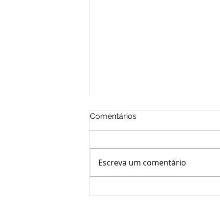
Comentários
Escreva um comentário
NÚMERO RECORDE DE
PARTICIPANTES APROVA
MUDANÇA NO ESTATUTO