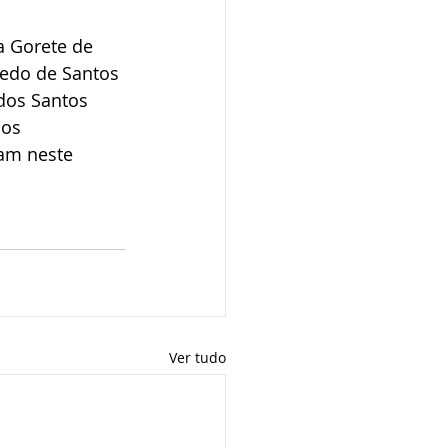
a Gorete de 
vedo de Santos 
dos Santos 
os 
am neste 
Ver tudo