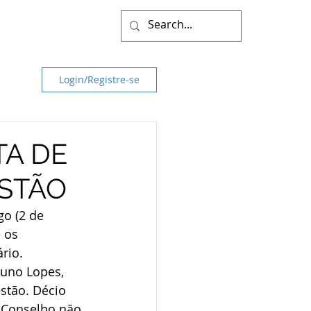
Login/Registre-se
A DE
ESTÃO
o (2 de 
 os 
rio. 
runo Lopes, 
stão. Décio 
 Conselho não 