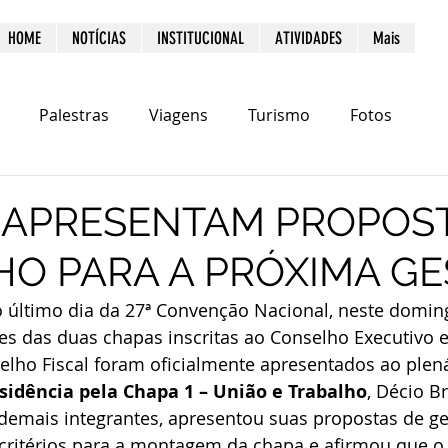
HOME
NOTÍCIAS
INSTITUCIONAL
ATIVIDADES
Mais
Palestras
Viagens
Turismo
Fotos
 APRESENTAM PROPOST
O PARA A PRÓXIMA G
último dia da 27ª Convenção Nacional, neste doming
tes das duas chapas inscritas ao Conselho Executivo e
lho Fiscal foram oficialmente apresentados ao plená
sidência pela Chapa 1 – União e Trabalho
, Décio B
mais integrantes, apresentou suas propostas de ge
critérios para a montagem da chapa e afirmou que o