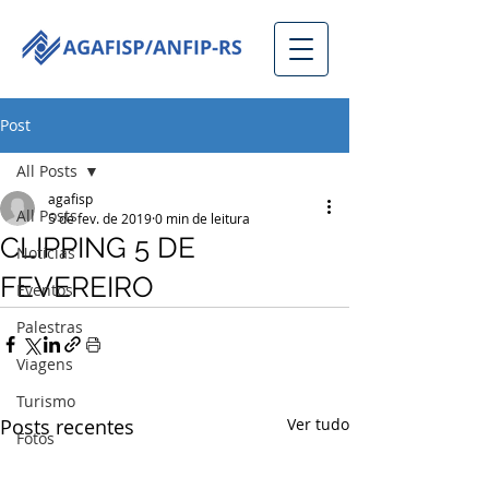
Post
All Posts
agafisp
All Posts
5 de fev. de 2019
0 min de leitura
CLIPPING 5 DE
Notícias
FEVEREIRO
Eventos
Palestras
Viagens
Turismo
Posts recentes
Ver tudo
Fotos