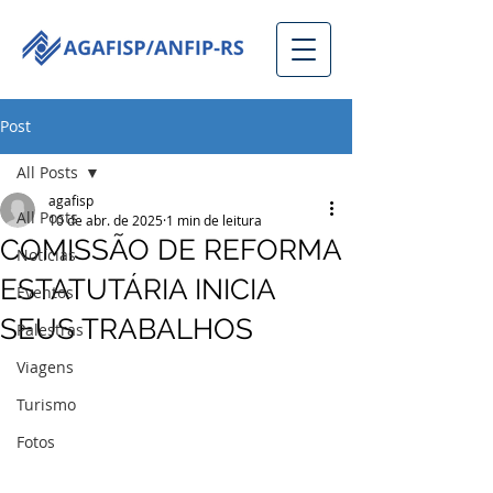
Post
All Posts
agafisp
All Posts
10 de abr. de 2025
1 min de leitura
COMISSÃO DE REFORMA
Notícias
ESTATUTÁRIA INICIA
Eventos
SEUS TRABALHOS
Palestras
Viagens
Turismo
Fotos