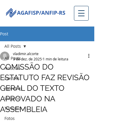
Post
All Posts
vladimir.alcorte
All Posts
9 de dez. de 2025
1 min de leitura
COMISSÃO DO
Notícias
ESTATUTO FAZ REVISÃO
Eventos
GERAL DO TEXTO
Palestras
APROVADO NA
Viagens
ASSEMBLEIA
Turismo
Fotos