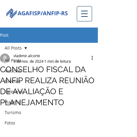
Post
All Posts
vladimir.alcorte
All Posts
5 de nov. de 2024
1 min de leitura
CONSELHO FISCAL DA
Notícias
ANFIP REALIZA REUNIÃO
Eventos
DE AVALIAÇÃO E
Palestras
PLANEJAMENTO
Viagens
Turismo
Fotos