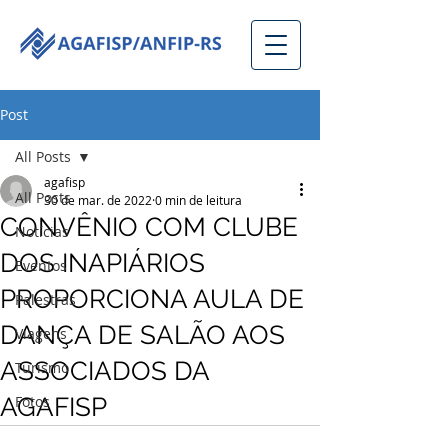
Post
All Posts
agafisp
All Posts
30 de mar. de 2022
0 min de leitura
CONVÊNIO COM CLUBE
Notícias
DOS INAPIÁRIOS
Eventos
PROPORCIONA AULA DE
Palestras
DANÇA DE SALÃO AOS
Viagens
ASSOCIADOS DA
Turismo
AGAFISP
Fotos