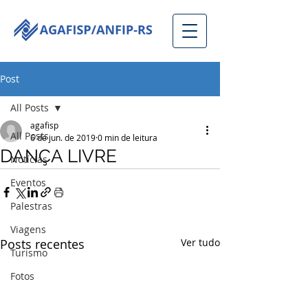
Post
All Posts
agafisp
All Posts
6 de jun. de 2019
0 min de leitura
DANÇA LIVRE
Notícias
Eventos
Palestras
Viagens
Posts recentes
Ver tudo
Turismo
Fotos