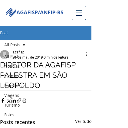
Post
All Posts
agafisp
All Posts
21 de mai. de 2019
0 min de leitura
DIRETOR DA AGAFISP
Notícias
PALESTRA EM SÃO
Eventos
LEOPOLDO
Palestras
Viagens
Turismo
Fotos
Posts recentes
Ver tudo