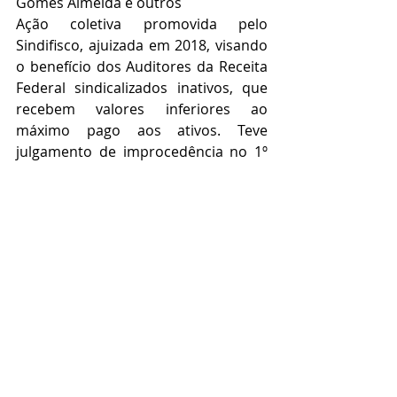
Gomes Almeida e outros
Ação coletiva promovida pelo 
Sindifisco, ajuizada em 2018, visando 
o benefício dos Auditores da Receita 
Federal sindicalizados inativos, que 
recebem valores inferiores ao 
máximo pago aos ativos. Teve 
julgamento de improcedência no 1º 
grau e com reversão da decisão no 
Tribunal Regional Federal 1ª Região, 
processo em andamento.
- ANFIP NACIONAL – ação ordinária
9ª Vara Federal/TRF1; processo n° 
1007593-53.2018.4.01.3400
Advogado patrono: Advocacia 
Velloso
Ação coletiva em fase de 
conhecimento, ajuizada em 2018, 