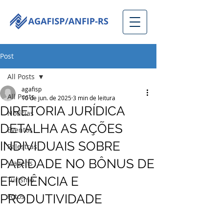
Post
All Posts
agafisp
All Posts
10 de jun. de 2025
3 min de leitura
DIRETORIA JURÍDICA
Notícias
DETALHA AS AÇÕES
Eventos
INDIVIDUAIS SOBRE
Palestras
PARIDADE NO BÔNUS DE
Viagens
EFICIÊNCIA E
Turismo
PRODUTIVIDADE
Fotos