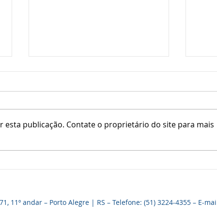
 esta publicação. Contate o proprietário do site para mais
HOMENAGEM AOS PAIS
CON
REÚNE DEZENAS DE
PRE
ASSOCIADOS NA SEDE
DO 
, 11º andar – Porto Alegre | RS – Telefone: (51) 3224-4355 – E-mai