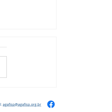
SELHEIROS APROVAM
STAÇÃO DE CONTAS
SEGUNDO TRIMESTRE
l:
agafisp@agafisp.org.br