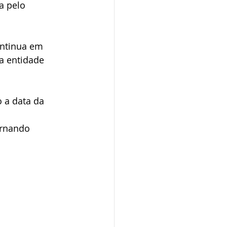
a pelo 
ontinua em 
a entidade 
 a data da 
ernando 