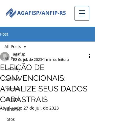
Post
All Posts
agafisp
All Posts
22 de jul. de 2023
1 min de leitura
ELEIÇÃO DE
Notícias
CONVENCIONAIS:
Eventos
ATUALIZE SEUS DADOS
Palestras
CADASTRAIS
Viagens
Atualizado:
27 de jul. de 2023
Turismo
Fotos