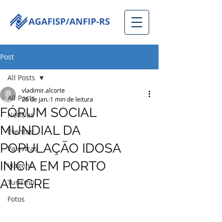
Post
All Posts
vladimir.alcorte
All Posts
26 de jan.
1 min de leitura
FÓRUM SOCIAL
Notícias
MUNDIAL DA
Eventos
POPULAÇÃO IDOSA
Palestras
INICIA EM PORTO
Viagens
ALEGRE
Turismo
Fotos