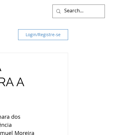
Login/Registre-se
A
RA A
mara dos 
ência 
amuel Moreira 