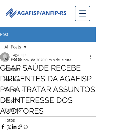
Post
All Posts
agafisp
All Posts
20 de nov. de 2020
0 min de leitura
GEAP SAÚDE RECEBE
Notícias
DIRIGENTES DA AGAFISP
Eventos
PARA TRATAR ASSUNTOS
Palestras
DE INTERESSE DOS
Viagens
AUDITORES
Turismo
Fotos