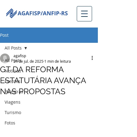
Post
All Posts
agafisp
All Posts
24 de jul. de 2025
1 min de leitura
GT DA REFORMA
Notícias
ESTATUTÁRIA AVANÇA
Eventos
NAS PROPOSTAS
Palestras
Viagens
Turismo
Fotos