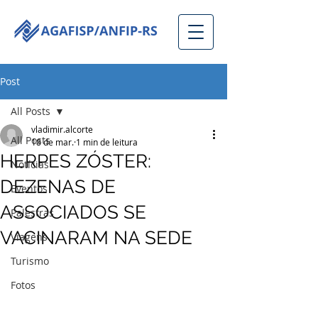
Post
All Posts
vladimir.alcorte
All Posts
18 de mar.
1 min de leitura
HERPES ZÓSTER:
Notícias
DEZENAS DE
Eventos
ASSOCIADOS SE
Palestras
VACINARAM NA SEDE
Viagens
Turismo
Fotos