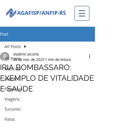
Post
All Posts
vladimir.alcorte
All Posts
20 de nov. de 2025
1 min de leitura
IRIA BOMBASSARO:
Notícias
EXEMPLO DE VITALIDADE
Eventos
E SAÚDE
Palestras
Viagens
Turismo
Fotos