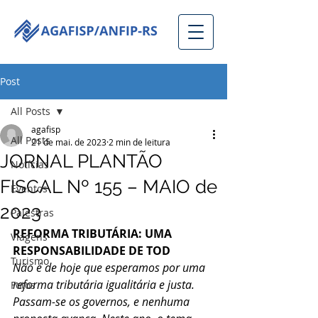
Post
All Posts
agafisp
All Posts
21 de mai. de 2023
2 min de leitura
JORNAL PLANTÃO
Notícias
FISCAL Nº 155 – MAIO de
Eventos
2023
Palestras
REFORMA TRIBUTÁRIA: UMA 
Viagens
RESPONSABILIDADE DE TOD
Turismo
Não é de hoje que esperamos por uma 
reforma tributária igualitária e justa. 
Fotos
Passam-se os governos, e nenhuma 