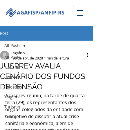
Post
All Posts
agafisp
All Posts
30 de abr. de 2020
1 min de leitura
JUSPREV AVALIA
Notícias
CENÁRIO DOS FUNDOS
Eventos
DE PENSÃO
Palestras
A Jusprev reuniu, na tarde de quarta-
Viagens
feira (29), os representantes dos 
Turismo
órgãos colegiados da entidade com 
o objetivo de discutir a atual crise 
Fotos
sanitária e econômica, além de 