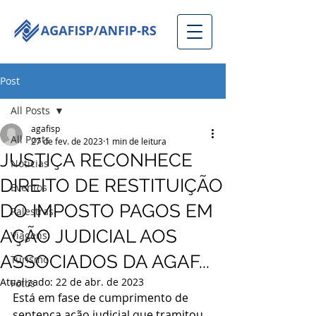
Post
All Posts
agafisp
All Posts
27 de fev. de 2023
1 min de leitura
JUSTIÇA RECONHECE
Notícias
DIREITO DE RESTITUIÇÃO
Eventos
DO IMPOSTO PAGOS EM
Palestras
AÇÃO JUDICIAL AOS
Viagens
ASSOCIADOS DA AGAF...
Turismo
Atualizado:
22 de abr. de 2023
Fotos
Está em fase de cumprimento de 
sentença ação judicial que tramitou 