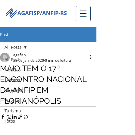
Post
All Posts
agafisp
All Posts
23 de jan. de 2020
0 min de leitura
MAIO TEM O 17º
Notícias
ENCONTRO NACIONAL
Eventos
DA ANFIP EM
Palestras
FLORIANÓPOLIS
Viagens
Turismo
Fotos