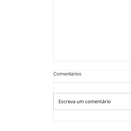
Comentários
Escreva um comentário
NÚMERO RECORDE DE
PARTICIPANTES APROVA
MUDANÇA NO ESTATUTO