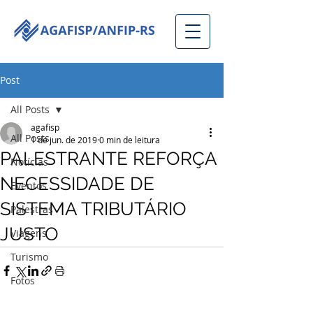
Post
All Posts
agafisp
All Posts
1 de jun. de 2019
0 min de leitura
PALESTRANTE REFORÇA
Notícias
NECESSIDADE DE
Eventos
SISTEMA TRIBUTÁRIO
Palestras
JUSTO
Viagens
Turismo
Fotos