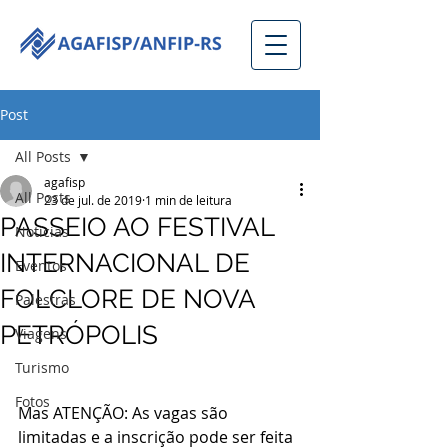
Post
All Posts
agafisp
All Posts
23 de jul. de 2019
1 min de leitura
PASSEIO AO FESTIVAL
Notícias
INTERNACIONAL DE
Eventos
FOLCLORE DE NOVA
Palestras
PETRÓPOLIS
Viagens
Turismo
Fotos
Mas ATENÇÃO: As vagas são 
limitadas e a inscrição pode ser feita 