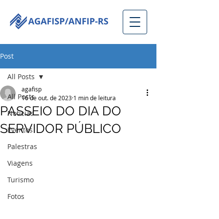
Post
All Posts
agafisp
All Posts
16 de out. de 2023
1 min de leitura
PASSEIO DO DIA DO
Notícias
SERVIDOR PÚBLICO
Eventos
Palestras
Viagens
Turismo
Fotos