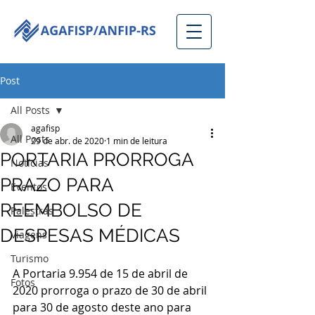
Post
All Posts
agafisp
All Posts
29 de abr. de 2020
1 min de leitura
PORTARIA PRORROGA
Notícias
PRAZO PARA
Eventos
REEMBOLSO DE
Palestras
DESPESAS MÉDICAS
Viagens
Turismo
A Portaria 9.954 de 15 de abril de 
Fotos
2020 prorroga o prazo de 30 de abril 
para 30 de agosto deste ano para 