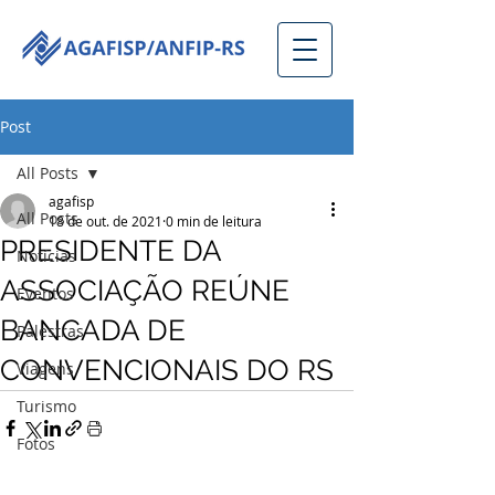
Post
All Posts
agafisp
All Posts
18 de out. de 2021
0 min de leitura
PRESIDENTE DA
Notícias
ASSOCIAÇÃO REÚNE
Eventos
BANCADA DE
Palestras
CONVENCIONAIS DO RS
Viagens
Turismo
Fotos