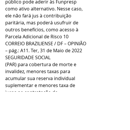
público pode aderir às Funpresp 
como ativo alternativo. Nesse caso, 
ele não fará jus à contribuição 
paritária, mas poderá usufruir de 
outros benefícios, como acesso à 
Parcela Adicional de Risco 10
CORREIO BRAZILIENSE / DF – OPINIÃO 
– pág.: A11. Ter, 31 de Maio de 2022
SEGURIDADE SOCIAL
(PAR) para cobertura de morte e 
invalidez, menores taxas para 
acumular sua reserva individual 
suplementar e menores taxa de 
juros na contratação de 
empréstimo. Essa é a quarta janela 
de migração.
Chegou a hora de o servidor público 
federal se tornar protagonista do 
próprio futuro. Não se trata de uma 