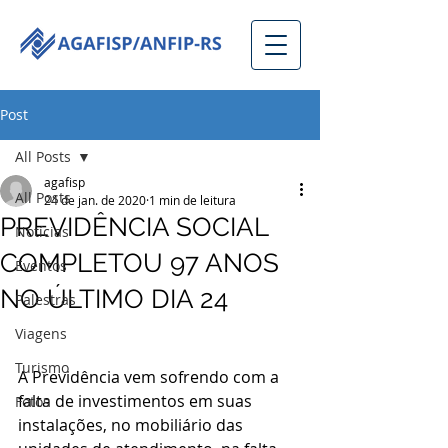
Post
All Posts
agafisp
All Posts
24 de jan. de 2020
1 min de leitura
PREVIDÊNCIA SOCIAL
Notícias
COMPLETOU 97 ANOS
Eventos
NO ÚLTIMO DIA 24
Palestras
Viagens
Turismo
A Previdência vem sofrendo com a 
falta de investimentos em suas 
Fotos
instalações, no mobiliário das 