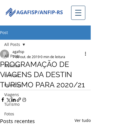
Post
All Posts
agafisp
All Posts
7 de out. de 2019
0 min de leitura
PROGRAMAÇÃO DE
Notícias
VIAGENS DA DESTIN
Eventos
TURISMO PARA 2020/21
Palestras
Viagens
Turismo
Fotos
Posts recentes
Ver tudo