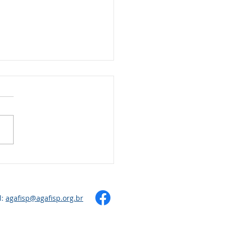
SELHEIROS APROVAM
STAÇÃO DE CONTAS
SEGUNDO TRIMESTRE
l:
agafisp@agafisp.org.br