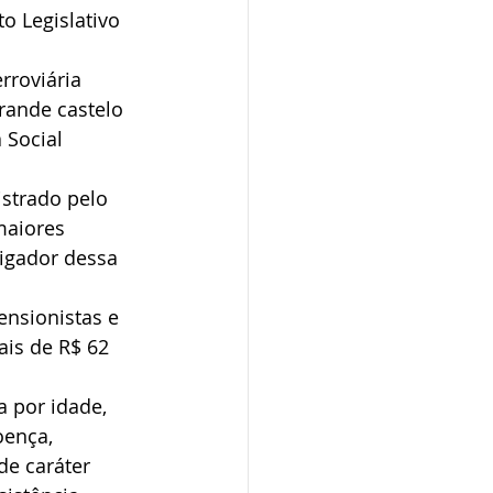
o Legislativo 
rroviária 
rande castelo 
 Social 
strado pelo 
maiores 
igador dessa 
nsionistas e 
is de R$ 62 
 por idade, 
oença, 
de caráter 