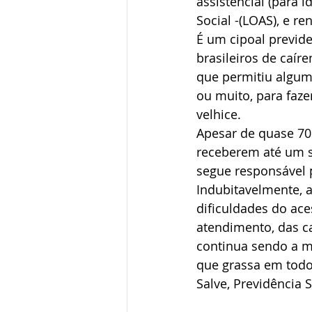
assistencial (para 
Social -(LOAS), e re
É um cipoal previde
brasileiros de caír
que permitiu algum
ou muito, para faze
velhice.
Apesar de quase 70%
receberem até um s
segue responsável p
Indubitavelmente, a
dificuldades do ace
atendimento, das ca
continua sendo a ma
que grassa em todos
Salve, Previdência 