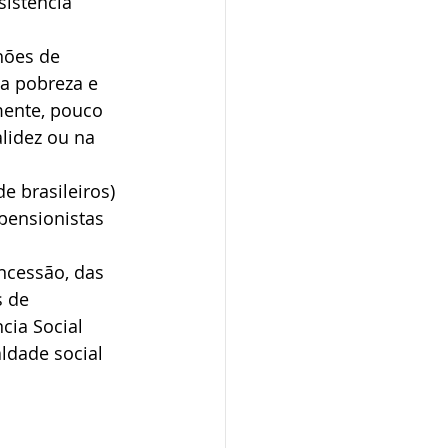
sistência 
hões de 
da pobreza e 
ente, pouco 
lidez ou na 
 brasileiros) 
pensionistas 
ncessão, das 
 de 
cia Social 
ldade social 