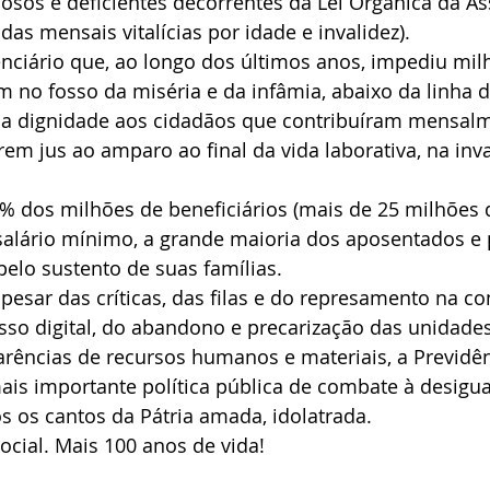
idosos e deficientes decorrentes da Lei Orgânica da As
ndas mensais vitalícias por idade e invalidez).
nciário que, ao longo dos últimos anos, impediu mil
em no fosso da miséria e da infâmia, abaixo da linha 
a dignidade aos cidadãos que contribuíram mensalm
rem jus ao amparo ao final da vida laborativa, na inva
 dos milhões de beneficiários (mais de 25 milhões de
alário mínimo, a grande maioria dos aposentados e 
elo sustento de suas famílias.
pesar das críticas, das filas e do represamento na co
sso digital, do abandono e precarização das unidades
rências de recursos humanos e materiais, a Previdên
is importante política pública de combate à desigua
 os cantos da Pátria amada, idolatrada.
Social. Mais 100 anos de vida!