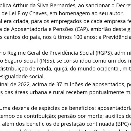
lica Arthur da Silva Bernardes, ao sancionar o Decret
o de Lei Eloy Chaves, em homenagem ao seu autor.
l era criada, para os empregados de cada empresa fe
a de Aposentadoria e Pensões (CAP), embrião deste g
 cantos do país, nos últimos 100 anos: a Previdência
no Regime Geral de Previdência Social (RGPS), admini
do Seguro Social (INSS), se consolidou como um dos 
istribuição de renda, quiçá, do mundo ocidental, mit
igualdade social.
inal de 2022, acima de 37 milhões de aposentados, pe
os das áreas urbana e rural recebem pontualmente ma
.
uma dezena de espécies de benefícios: aposentadoria
 tempo de contribuição; pensão por morte; auxílios d
, além dos benefícios de prestação continuada (BPC) 