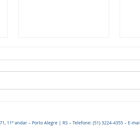
HOMENAGEM AOS PAIS
CON
REÚNE DEZENAS DE
PRE
ASSOCIADOS NA SEDE
DO 
, 11º andar – Porto Alegre | RS – Telefone: (51) 3224-4355 – E-mai