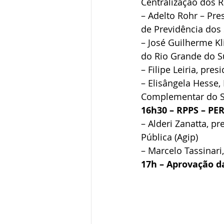
Centralização dos 
– Adelto Rohr – Pr
de Previdência dos
– José Guilherme Kl
do Rio Grande do Su
– Filipe Leiria, pr
– Elisângela Hesse,
Complementar do Se
16h30 – RPPS – P
– Alderi Zanatta, p
Pública (Agip)
– Marcelo Tassinar
17h – Aprovação d