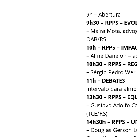
9h – Abertura
9h30 – RPPS – E
– Maíra Mota, advo
OAB/RS
10h – RPPS – IMPA
– Aline Danelon – 
10h30 – RPPS – R
– Sérgio Pedro Werl
11h – DEBATES
Intervalo para alm
13h30 – RPPS – EQ
– Gustavo Adolfo Ca
(TCE/RS)
14h30h – RPPS – 
– Douglas Gerson L