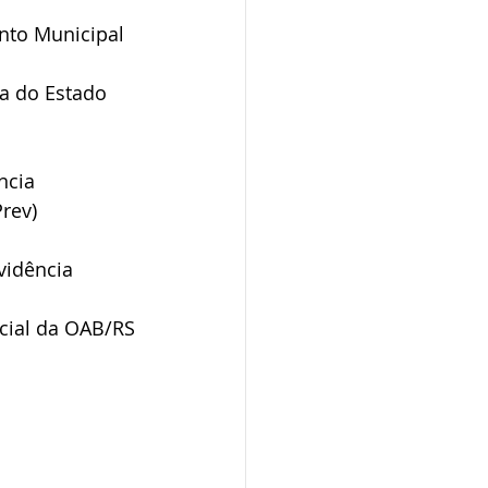
nto Municipal 
ia do Estado 
ncia 
rev)
vidência 
cial da OAB/RS