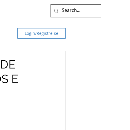
Login/Registre-se
 DE
S E