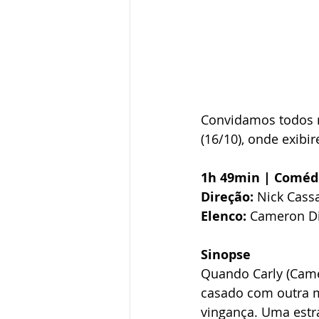
Convidamos todos n
(16/10), onde exibi
1h 49min | Coméd
Direção:
 Nick Cass
Elenco: 
Cameron Di
Sinopse
Quando Carly (Came
casado com outra m
vingança. Uma estr