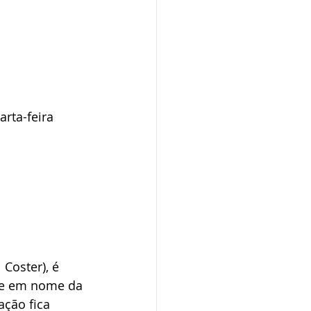
rta-feira 
Coster), é 
le em nome da 
ção fica 