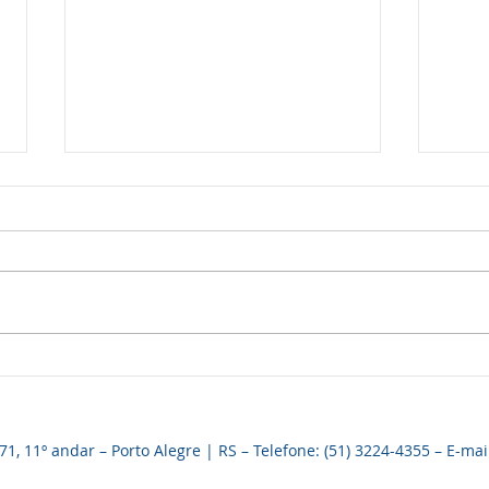
Foto
ANFIP-RS E COIRMÃS
RECEPCIONAM AUDITORES
FISCAIS DE NOVA
DELEGACIA
, 11º andar – Porto Alegre | RS – Telefone: (51) 3224-4355 – E-mai