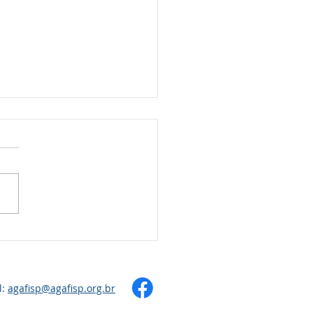
s Festa Junina 2026
l:
agafisp@agafisp.org.br