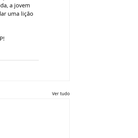
da, a jovem 
dar uma lição 
P! 
Ver tudo