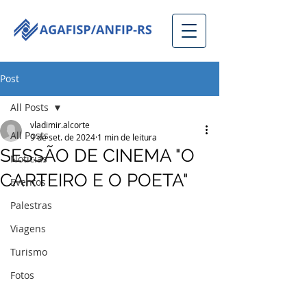
Post
All Posts
vladimir.alcorte
All Posts
9 de set. de 2024
1 min de leitura
SESSÃO DE CINEMA "O
Notícias
CARTEIRO E O POETA"
Eventos
Palestras
Viagens
Turismo
Fotos