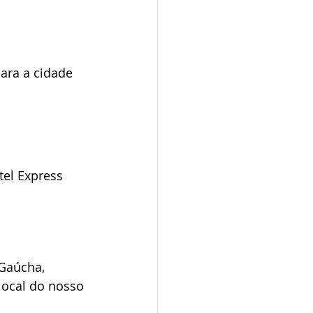
ara a cidade 
el Express 
Gaúcha, 
local do nosso 