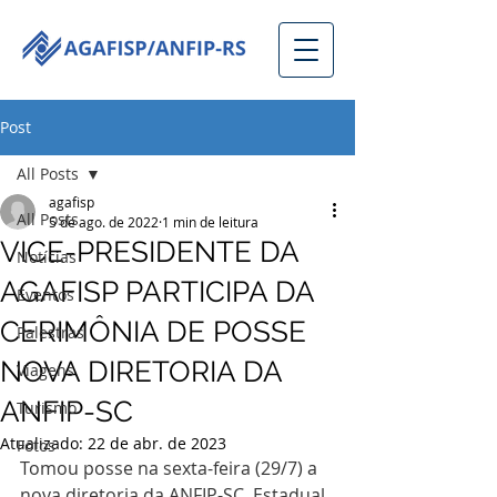
Post
All Posts
agafisp
All Posts
5 de ago. de 2022
1 min de leitura
VICE-PRESIDENTE DA
Notícias
AGAFISP PARTICIPA DA
Eventos
CERIMÔNIA DE POSSE
Palestras
NOVA DIRETORIA DA
Viagens
ANFIP-SC
Turismo
Atualizado:
22 de abr. de 2023
Fotos
Tomou posse na sexta-feira (29/7) a 
nova diretoria da ANFIP-SC, Estadual 