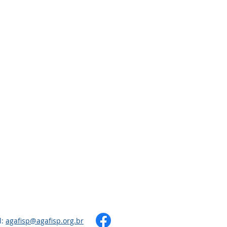
l:
agafisp@agafisp.org.br