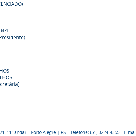
CENCIADO)
ENZI
Presidente)
LHOS
ILHOS
cretária)
, 11º andar – Porto Alegre | RS – Telefone: (51) 3224-4355 – E-mai