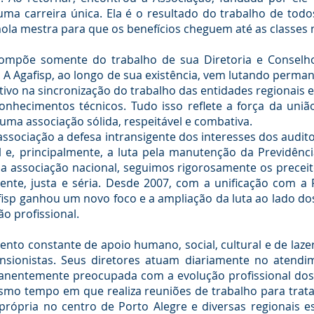
ma carreira única. Ela é o resultado do trabalho de tod
, mola mestra para que os benefícios cheguem até as classe
mpõe somente do trabalho de sua Diretoria e Conselho
 A Agafisp, ao longo de sua existência, vem lutando perma
tivo na sincronização do trabalho das entidades regionais e
hecimentos técnicos. Tudo isso reflete a força da uniã
 uma associação sólida, respeitável e combativa.
associação a defesa intransigente dos interesses dos audito
ial e, principalmente, a luta pela manutenção da Previdênci
ssa associação nacional, seguimos rigorosamente os precei
ente, justa e séria. Desde 2007, com a unificação com a 
gafisp ganhou um novo foco e a ampliação da luta ao lado d
ão profissional.
ento constante de apoio humano, social, cultural e de laze
nsionistas. Seus diretores atuam diariamente no atendim
entemente preocupada com a evolução profissional dos au
smo tempo em que realiza reuniões de trabalho para tratar
própria no centro de Porto Alegre e diversas regionais e