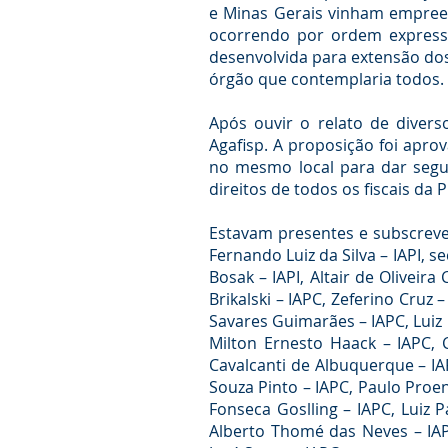
e Minas Gerais vinham empree
ocorrendo por ordem expressa
desenvolvida para extensão dos 
órgão que contemplaria todos.
Após ouvir o relato de divers
Agafisp. A proposição foi apr
no mesmo local para dar segui
direitos de todos os fiscais da 
Estavam presentes e subscrever
Fernando Luiz da Silva – IAPI, 
Bosak – IAPI, Altair de Oliveir
Brikalski – IAPC, Zeferino Cruz 
Savares Guimarães – IAPC, Luiz 
Milton Ernesto Haack – IAPC, 
Cavalcanti de Albuquerque – IA
Souza Pinto – IAPC, Paulo Proe
Fonseca Goslling – IAPC, Luiz 
Alberto Thomé das Neves – IAPE