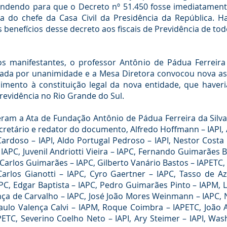
ndendo para que o Decreto nº 51.450 fosse imediatament
 do chefe da Casa Civil da Presidência da República.
benefícios desse decreto aos fiscais de Previdência de tod
os manifestantes, o professor Antônio de Pádua Ferreira
ovada por unanimidade e a Mesa Diretora convocou nova ass
mento à constituição legal da nova entidade, que haver
Previdência no Rio Grande do Sul.
am a Ata de Fundação Antônio de Pádua Ferreira da Silva-
secretário e redator do documento, Alfredo Hoffmann – IAPI,
a Cardoso – IAPI, Aldo Portugal Pedroso – IAPI, Nestor Cos
– IAPC, Juvenil Andriotti Vieira – IAPC, Fernando Guimarães 
Carlos Guimarães – IAPC, Gilberto Vanário Bastos – IAPETC,
Carlos Gianotti – IAPC, Cyro Gaertner – IAPC, Tasso de Az
PC, Edgar Baptista – IAPC, Pedro Guimarães Pinto – IAPM, 
nça de Carvalho – IAPC, José João Mores Weinmann – IAPC, 
Paulo Valença Calvi – IAPM, Roque Coimbra – IAPETC, João 
TC, Severino Coelho Neto – IAPI, Ary Steimer – IAPI, Wash