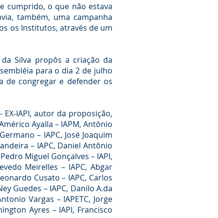
e cumprido, o que não estava
 Havia, também, uma campanha
os os Institutos, através de um
 da Silva propôs a criação da
embléia para o dia 2 de julho
ia de congregar e defender os
 EX-IAPI, autor da proposição,
 Américo Ayalla – IAPM, Antônio
ta Germano – IAPC, José Joaquim
Bandeira – IAPC, Daniel Antônio
 Pedro Miguel Gonçalves – IAPI,
evedo Meirelles – IAPC, Abgar
Leonardo Cusato – IAPC, Carlos
Ney Guedes – IAPC, Danilo A.da
Antonio Vargas – IAPETC, Jorge
ington Ayres – IAPI, Francisco