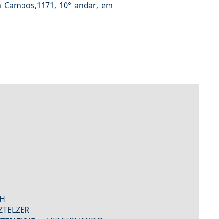
a Campos,1171, 10° andar, em
CH
ZTELZER