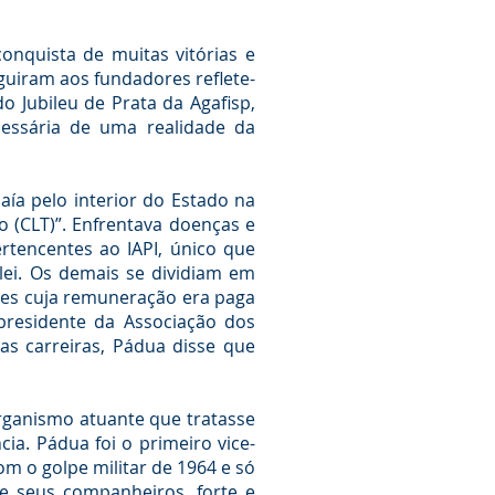
onquista de muitas vitórias e
guiram aos fundadores reflete-
 Jubileu de Prata da Agafisp,
cessária de uma realidade da
aía pelo interior do Estado na
 (CLT)”. Enfrentava doenças e
rtencentes ao IAPI, único que
lei. Os demais se dividiam em
eles cuja remuneração era paga
presidente da Associação dos
ias carreiras, Pádua disse que
organismo atuante que tratasse
ia. Pádua foi o primeiro vice-
m o golpe militar de 1964 e só
 e seus companheiros, forte e