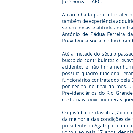
José Souza – IAPC.
A caminhada para o fortalecim
também de experiência adquirid
se em idéias e atitudes que t
Antônio de Pádua Ferreira da
Previdência Social no Rio Grand
Até a metade do século passado
busca de contribuintes e leva
acidentes e não tinha nenhuma
possuía quadro funcional, era
funcionários contratados pela 
por recibo no final do mês. 
Previdenciários do Rio Grande 
costumava ouvir inúmeras quei
O episódio de classificação de
da melhoria das condições de t
presidente da Agafisp e, como 
voltou ao país 17 anos depois