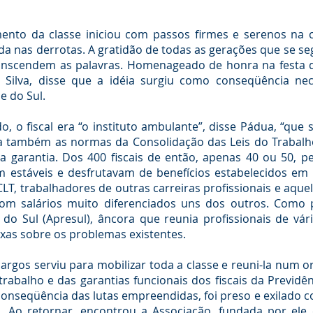
ento da classe iniciou com passos firmes e serenos na c
a nas derrotas. A gratidão de todas as gerações que se se
ranscendem as palavras. Homenageado de honra na festa do
 Silva, disse que a idéia surgiu como conseqüência ne
e do Sul.
, o fiscal era “o instituto ambulante”, disse Pádua, “que s
va também as normas da Consolidação das Leis do Trabalho
 garantia. Dos 400 fiscais de então, apenas 40 ou 50, pe
m estáveis e desfrutavam de benefícios estabelecidos em 
CLT, trabalhadores de outras carreiras profissionais e aqu
Com salários muito diferenciados uns dos outros. Como 
do Sul (Apresul), âncora que reunia profissionais de vár
xas sobre os problemas existentes.
 cargos serviu para mobilizar toda a classe e reuni-la num 
rabalho e das garantias funcionais dos fiscais da Previdênc
conseqüência das lutas empreendidas, foi preso e exilado co
. Ao retornar, encontrou a Associação, fundada por ele