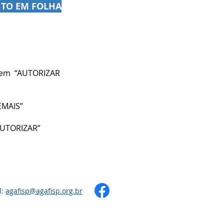
NTO EM FOLHA
 em “AUTORIZAR
EMAIS”
“AUTORIZAR”
l:
agafisp@agafisp.org.br