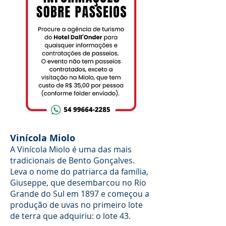
O
DA
PROTE
REGIÃ
TOR E
O SUL
PASSE
-
ARAM
CAMIN
NA
HOS
CIDAD
DO
E DE
SUL
ENCA
NTAD
Vinícola Miolo
O
A Vinícola Miolo é uma das mais
tradicionais de Bento Gonçalves.
Leva o nome do patriarca da família,
Giuseppe, que desembarcou no Rio
Grande do Sul em 1897 e começou a
produção de uvas no primeiro lote
de terra que adquiriu: o lote 43.