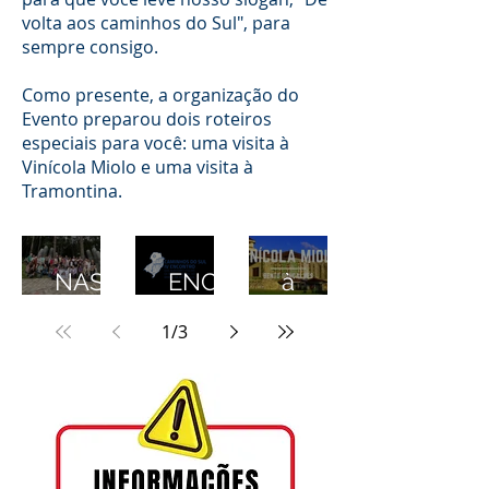
volta aos caminhos do Sul", para
sempre consigo.
Como presente, a organização do
Evento preparou dois roteiros
especiais para você: uma visita à
Vinícola Miolo e uma visita à
Tramontina.
DEZE
IV
Visita
NAS
ENCO
à
DE
NTRO
Vinícol
1
/
3
ASSO
DOS
a
CIADO
AUDIT
Miolo
S
ORES
VISITA
FISCAI
RAM O
S DA
CRIST
RFB