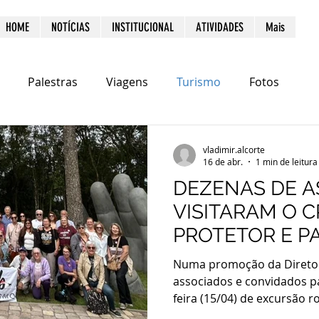
HOME
NOTÍCIAS
INSTITUCIONAL
ATIVIDADES
Mais
Palestras
Viagens
Turismo
Fotos
vladimir.alcorte
16 de abr.
1 min de leitura
DEZENAS DE A
VISITARAM O C
PROTETOR E P
CIDADE DE E
Numa promoção da Diretor
associados e convidados p
feira (15/04) de excursão r
Encantado, a cerca de 150 