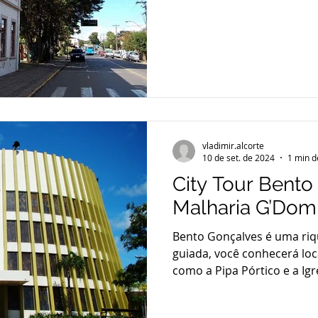
vladimir.alcorte
10 de set. de 2024
1 min d
City Tour Bento
Malharia G’Dom
Bento Gonçalves é uma rique
guiada, você conhecerá loca
como a Pipa Pórtico e a Igre