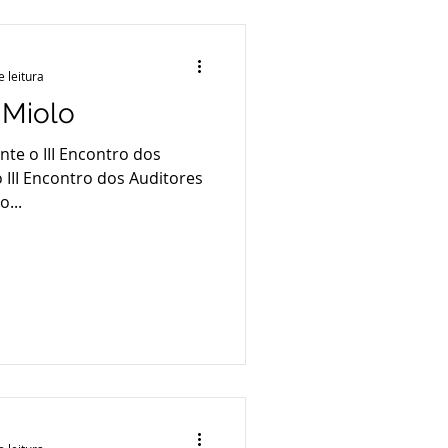
emas essenciais que
edade. E tem mais! A
tá
e leitura
a Miolo
te o III Encontro dos
 III Encontro dos Auditores
o...