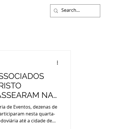
SSOCIADOS
RISTO
ASSEARAM NA
NCANTADO
ia de Eventos, dezenas de
articiparam nesta quarta-
odoviária até a cidade de
km de Porto Alegre. A