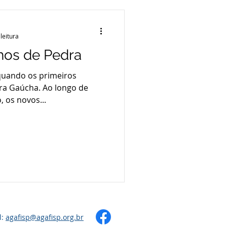
leitura
hos de Pedra
 quando os primeiros
ra Gaúcha. Ao longo de
, os novos...
l:
agafisp@agafisp.org.br