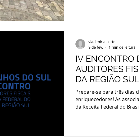
principal atração do passeio
do Cristo Protetor, inaug
finalizado em 2025), sendo 
Cristo do Brasil, com 43,5 
maiores do mundo. No comp
vladimir.alcorte
percorreram a estrutura q
9 de fev.
1 min de leitura
IV ENCONTRO 
AUDITORES FIS
DA REGIÃO SU
DO SUL
Prepare-se para três dias 
enriquecedores! As associa
da Receita Federal do Brasi
Grande do Sul (ANFIP-RS), 
Paraná (ANFIP-PR), têm a s
para o evento da Região Sul: o IV Encontro dos
Auditores Fiscais da RFB –