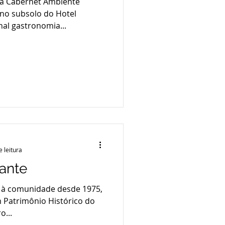
na Cabernet Ambiente
á no subsolo do Hotel
onal gastronomia...
e leitura
ante
 à comunidade desde 1975,
 Patrimônio Histórico do
o...