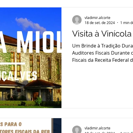
de fora do debate sobre t
impactam sua vida e a soci
vladimir.alcorte
programação completa es
18 de set. de 2024
1 min d
Visita à Vinícol
Um Brinde à Tradição Duran
Auditores Fiscais Durante o
Fiscais da Receita Federal d
vladimir.alcorte