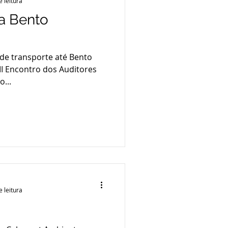
e leitura
a Bento
de transporte até Bento
III Encontro dos Auditores
o...
e leitura