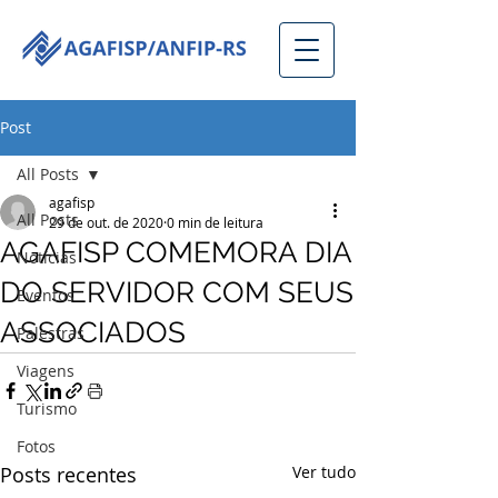
Post
All Posts
agafisp
All Posts
29 de out. de 2020
0 min de leitura
AGAFISP COMEMORA DIA
Notícias
DO SERVIDOR COM SEUS
Eventos
ASSOCIADOS
Palestras
Viagens
Turismo
Fotos
Posts recentes
Ver tudo