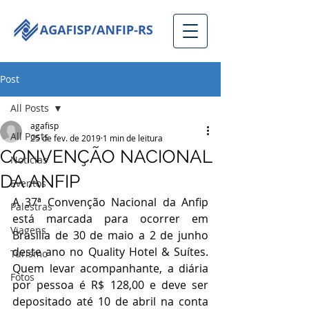
Post
All Posts
agafisp
All Posts
25 de fev. de 2019
1 min de leitura
CONVENÇÃO NACIONAL
Notícias
DA ANFIP
Eventos
A 37ª Convenção Nacional da Anfip 
Palestras
está marcada para ocorrer em 
Viagens
Brasília de 30 de maio a 2 de junho 
deste ano no Quality Hotel & Suítes. 
Turismo
Quem levar acompanhante, a diária 
Fotos
por pessoa é R$ 128,00 e deve ser 
depositado até 10 de abril na conta 