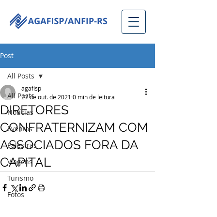
Post
All Posts
agafisp
All Posts
27 de out. de 2021
0 min de leitura
DIRETORES
Notícias
CONFRATERNIZAM COM
Eventos
ASSOCIADOS FORA DA
Palestras
CAPITAL
Viagens
Turismo
Fotos