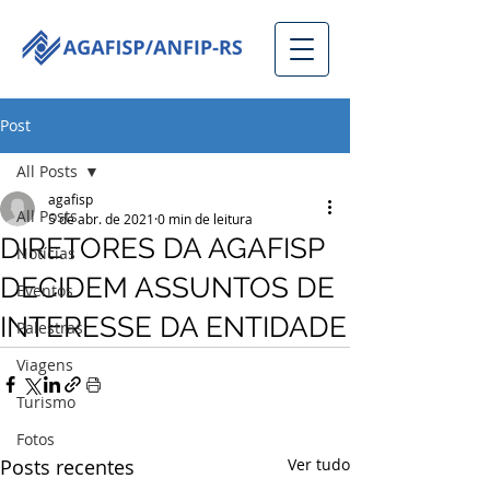
Post
All Posts
agafisp
All Posts
5 de abr. de 2021
0 min de leitura
DIRETORES DA AGAFISP
Notícias
DECIDEM ASSUNTOS DE
Eventos
INTERESSE DA ENTIDADE
Palestras
Viagens
Turismo
Fotos
Posts recentes
Ver tudo