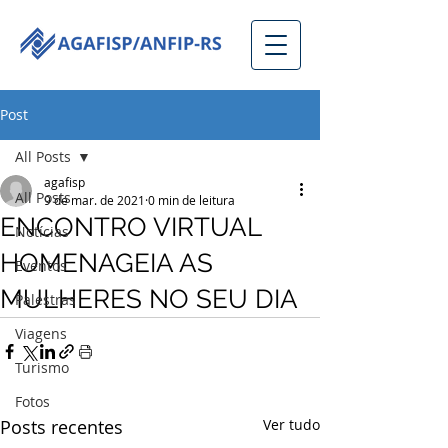
Post
All Posts
agafisp
All Posts
9 de mar. de 2021
0 min de leitura
ENCONTRO VIRTUAL
Notícias
HOMENAGEIA AS
Eventos
MULHERES NO SEU DIA
Palestras
Viagens
Turismo
Fotos
Posts recentes
Ver tudo